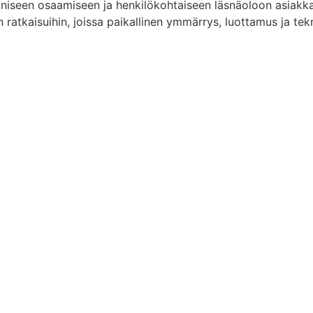
niseen osaamiseen ja henkilökohtaiseen läsnäoloon asiakkai
n ratkaisuihin, joissa paikallinen ymmärrys, luottamus ja tek