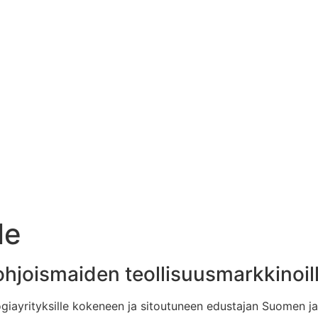
le
ohjoismaiden teollisuusmarkkinoil
nologiayrityksille kokeneen ja sitoutuneen edustajan Suomen j