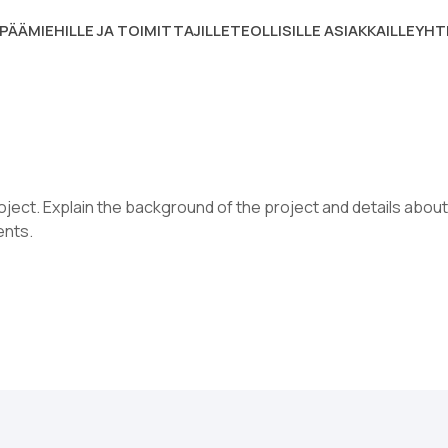
PÄÄMIEHILLE JA TOIMITTAJILLE
TEOLLISILLE ASIAKKAILLE
YHT
ect. Explain the background of the project and details about 
ents.